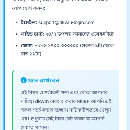
বা উদ্বেগ থাকে, তাহলে অনুগ্রহ করে আমাদের সাথে
যোগাযোগ করুন:
ইমেইল:
support@dkwin-login.com
লাইভ চ্যাট:
২৪/৭ উপলব্ধ আমাদের ওয়েবসাইটে
ফোন:
+৮৮০-১৭০০-০০০০০০ (সকাল ৯টা থেকে
রাত ১১টা)
মনে রাখবেন
এই নিয়ম ও শর্তাবলী পড়া এবং বোঝা আপনার
দায়িত্ব।
dkwin
ব্যবহার করার মাধ্যমে আপনি এই
সকল শর্তে সম্মত হচ্ছেন। দায়িত্বশীলভাবে খেলুন
এবং শুধুমাত্র সেই টাকা বেট করুন যা আপনি
হারাতে পারেন।