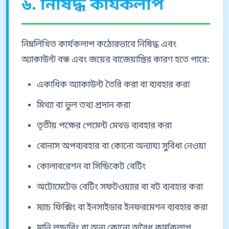
৬. নিষিদ্ধ কার্যকলাপ
নিম্নলিখিত কার্যকলাপ কঠোরভাবে নিষিদ্ধ এবং
অ্যাকাউন্ট বন্ধ এবং জয়ের বাজেয়াপ্তির কারণ হতে পারে:
একাধিক অ্যাকাউন্ট তৈরি করা বা ব্যবহার করা
মিথ্যা বা ভুল তথ্য প্রদান করা
তৃতীয় পক্ষের পেমেন্ট মেথড ব্যবহার করা
বোনাস অপব্যবহার বা কোনো অন্যায্য সুবিধা নেওয়া
কোলাবরেশন বা সিন্ডিকেট বেটিং
অটোমেটেড বেটিং সফটওয়্যার বা বট ব্যবহার করা
ম্যাচ ফিক্সিং বা ইনসাইডার ইনফরমেশন ব্যবহার করা
মানি লন্ডারিং বা অন্য কোনো অবৈধ কার্যকলাপ