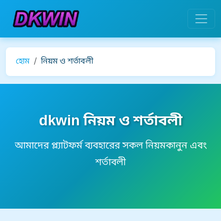
হোম
নিয়ম ও শর্তাবলী
dkwin নিয়ম ও শর্তাবলী
আমাদের প্ল্যাটফর্ম ব্যবহারের সকল নিয়মকানুন এবং
শর্তাবলী