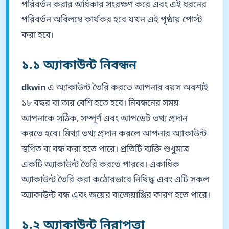
পরিবর্তন করার অধিকার সংরক্ষণ করে এবং এই ধরনের
পরিবর্তন অবিলম্বে কার্যকর হবে যখন এই পৃষ্ঠায় পোস্ট
করা হবে।
১.১ অ্যাকাউন্ট নিবন্ধন
dkwin
এ অ্যাকাউন্ট তৈরি করতে আপনার বয়স অবশ্যই
১৮ বছর বা তার বেশি হতে হবে। নিবন্ধনের সময়
আপনাকে সঠিক, সম্পূর্ণ এবং আপডেট তথ্য প্রদান
করতে হবে। মিথ্যা তথ্য প্রদান করলে আপনার অ্যাকাউন্ট
স্থগিত বা বন্ধ করা হতে পারে। প্রতিটি ব্যক্তি শুধুমাত্র
একটি অ্যাকাউন্ট তৈরি করতে পারবে। একাধিক
অ্যাকাউন্ট তৈরি করা কঠোরভাবে নিষিদ্ধ এবং এটি সকল
অ্যাকাউন্ট বন্ধ এবং জয়ের বাজেয়াপ্তির কারণ হতে পারে।
১.২ অ্যাকাউন্ট নিরাপত্তা