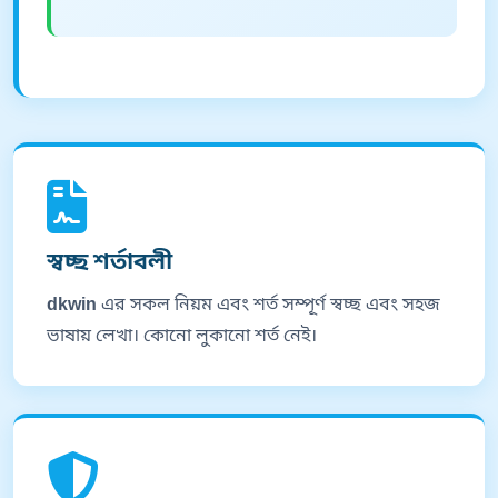
স্বচ্ছ শর্তাবলী
dkwin
এর সকল নিয়ম এবং শর্ত সম্পূর্ণ স্বচ্ছ এবং সহজ
ভাষায় লেখা। কোনো লুকানো শর্ত নেই।