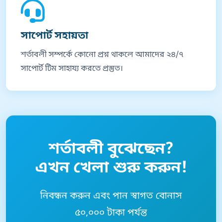
সাপোর্ট সহায়তা
শর্তাবলী সম্পর্কে কোনো প্রশ্ন থাকলে আমাদের ২৪/৭
সাপোর্ট টিম সাহায্য করতে প্রস্তুত।
শর্তাবলী বুঝেছেন?
এখন খেলা শুরু করুন!
নিবন্ধন করুন এবং পান স্বাগত বোনাস
৫০,০০০ টাকা পর্যন্ত