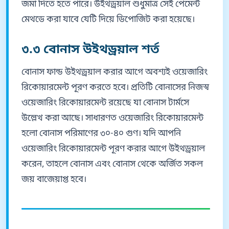
জমা দিতে হতে পারে। উইথড্রয়াল শুধুমাত্র সেই পেমেন্ট
মেথডে করা যাবে যেটি দিয়ে ডিপোজিট করা হয়েছে।
৩.৩ বোনাস উইথড্রয়াল শর্ত
বোনাস ফান্ড উইথড্রয়াল করার আগে অবশ্যই ওয়েজারিং
রিকোয়ারমেন্ট পূরণ করতে হবে। প্রতিটি বোনাসের নিজস্ব
ওয়েজারিং রিকোয়ারমেন্ট রয়েছে যা বোনাস টার্মসে
উল্লেখ করা আছে। সাধারণত ওয়েজারিং রিকোয়ারমেন্ট
হলো বোনাস পরিমাণের ৩০-৪০ গুণ। যদি আপনি
ওয়েজারিং রিকোয়ারমেন্ট পূরণ করার আগে উইথড্রয়াল
করেন, তাহলে বোনাস এবং বোনাস থেকে অর্জিত সকল
জয় বাজেয়াপ্ত হবে।