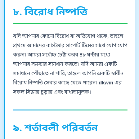
৮. বিরোধ নিষ্পত্তি
যদি আপনার কোনো বিরোধ বা অভিযোগ থাকে, তাহলে
প্রথমে আমাদের কাস্টমার সাপোর্ট টিমের সাথে যোগাযোগ
করুন। আমরা সর্বোচ্চ চেষ্টা করব ৪৮ ঘণ্টার মধ্যে
আপনার সমস্যার সমাধান করতে। যদি আমরা একটি
সমাধানে পৌঁছাতে না পারি, তাহলে আপনি একটি স্বাধীন
বিরোধ নিষ্পত্তি সেবার কাছে যেতে পারেন।
dkwin
এর
সকল সিদ্ধান্ত চূড়ান্ত এবং বাধ্যতামূলক।
৯. শর্তাবলী পরিবর্তন