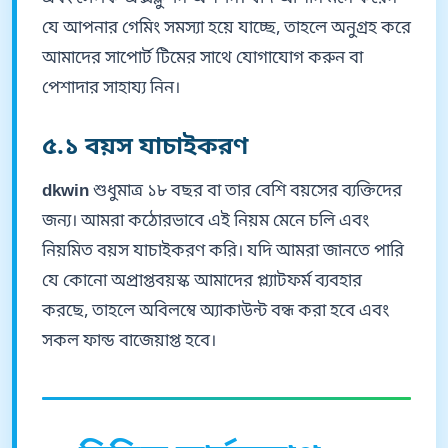
যে আপনার গেমিং সমস্যা হয়ে যাচ্ছে, তাহলে অনুগ্রহ করে
আমাদের সাপোর্ট টিমের সাথে যোগাযোগ করুন বা
পেশাদার সাহায্য নিন।
৫.১ বয়স যাচাইকরণ
dkwin
শুধুমাত্র ১৮ বছর বা তার বেশি বয়সের ব্যক্তিদের
জন্য। আমরা কঠোরভাবে এই নিয়ম মেনে চলি এবং
নিয়মিত বয়স যাচাইকরণ করি। যদি আমরা জানতে পারি
যে কোনো অপ্রাপ্তবয়স্ক আমাদের প্ল্যাটফর্ম ব্যবহার
করছে, তাহলে অবিলম্বে অ্যাকাউন্ট বন্ধ করা হবে এবং
সকল ফান্ড বাজেয়াপ্ত হবে।