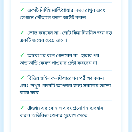
একটি নির্দিষ্ট মাল্টিপ্লায়ার লক্ষ্য রাখুন এবং
সেখানে পৌঁছালে ক্যাশ আউট করুন
লোভ করবেন না - ছোট কিন্তু নিয়মিত জয় বড়
একটি জয়ের চেয়ে ভালো
আবেগের বশে খেলবেন না - হারার পর
তাড়াতাড়ি ফেরত পাওয়ার চেষ্টা করবেন না
বিভিন্ন মাইন কনফিগারেশন পরীক্ষা করুন
এবং দেখুন কোনটি আপনার জন্য সবচেয়ে ভালো
কাজ করে
dkwin এর বোনাস এবং প্রমোশন ব্যবহার
করুন অতিরিক্ত খেলার সুযোগ পেতে