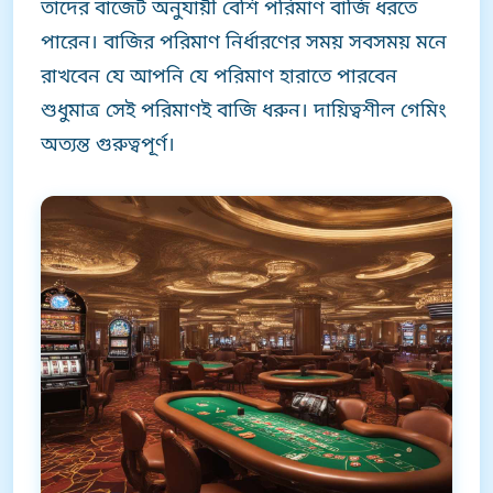
তাদের বাজেট অনুযায়ী বেশি পরিমাণ বাজি ধরতে
পারেন। বাজির পরিমাণ নির্ধারণের সময় সবসময় মনে
রাখবেন যে আপনি যে পরিমাণ হারাতে পারবেন
শুধুমাত্র সেই পরিমাণই বাজি ধরুন। দায়িত্বশীল গেমিং
অত্যন্ত গুরুত্বপূর্ণ।