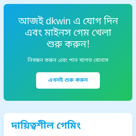
আজই dkwin এ যোগ দিন
এবং মাইনস গেম খেলা
শুরু করুন!
নিবন্ধন করুন এবং পান স্বাগত বোনাস
এখনই শুরু করুন
দায়িত্বশীল গেমিং