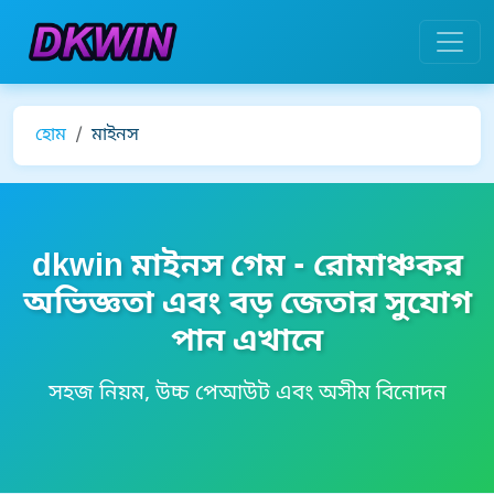
হোম
মাইনস
dkwin মাইনস গেম - রোমাঞ্চকর
অভিজ্ঞতা এবং বড় জেতার সুযোগ
পান এখানে
সহজ নিয়ম, উচ্চ পেআউট এবং অসীম বিনোদন