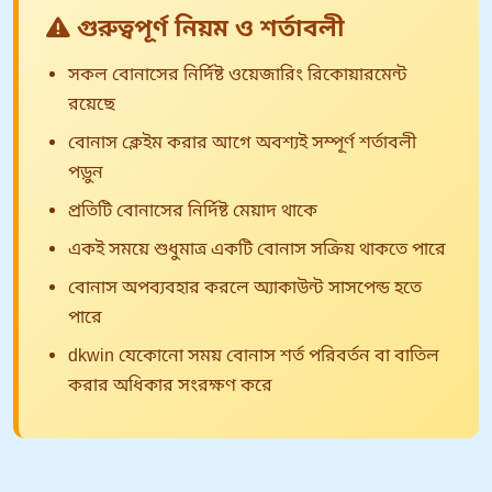
গুরুত্বপূর্ণ নিয়ম ও শর্তাবলী
সকল বোনাসের নির্দিষ্ট ওয়েজারিং রিকোয়ারমেন্ট
রয়েছে
বোনাস ক্লেইম করার আগে অবশ্যই সম্পূর্ণ শর্তাবলী
পড়ুন
প্রতিটি বোনাসের নির্দিষ্ট মেয়াদ থাকে
একই সময়ে শুধুমাত্র একটি বোনাস সক্রিয় থাকতে পারে
বোনাস অপব্যবহার করলে অ্যাকাউন্ট সাসপেন্ড হতে
পারে
dkwin যেকোনো সময় বোনাস শর্ত পরিবর্তন বা বাতিল
করার অধিকার সংরক্ষণ করে