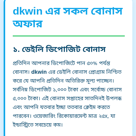
dkwin এর সকল বোনাস
অফার
১. ডেইলি ডিপোজিট বোনাস
প্রতিদিন আপনার ডিপোজিটে পান ৫০% পর্যন্ত
বোনাস।
dkwin
এর ডেইলি বোনাস প্রোগ্রাম নিশ্চিত
করে যে আপনি প্রতিদিন অতিরিক্ত মূল্য পাচ্ছেন।
সর্বনিম্ন ডিপোজিট ১,০০০ টাকা এবং সর্বোচ্চ বোনাস
৫,০০০ টাকা। এই বোনাস সপ্তাহের সাতদিনই উপলব্ধ
এবং আপনি যতবার ইচ্ছা ততবার ক্লেইম করতে
পারবেন। ওয়েজারিং রিকোয়ারমেন্ট মাত্র ২৫x, যা
ইন্ডাস্ট্রিতে সবচেয়ে কম।