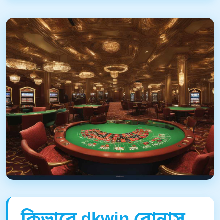
কিভাবে dkwin বোনাস