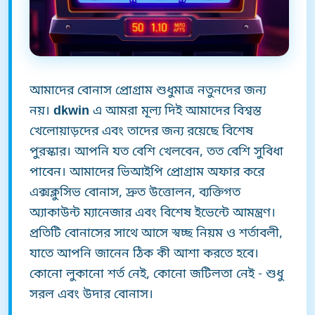
আমাদের বোনাস প্রোগ্রাম শুধুমাত্র নতুনদের জন্য
নয়।
dkwin
এ আমরা মূল্য দিই আমাদের বিশ্বস্ত
খেলোয়াড়দের এবং তাদের জন্য রয়েছে বিশেষ
পুরস্কার। আপনি যত বেশি খেলবেন, তত বেশি সুবিধা
পাবেন। আমাদের ভিআইপি প্রোগ্রাম অফার করে
এক্সক্লুসিভ বোনাস, দ্রুত উত্তোলন, ব্যক্তিগত
অ্যাকাউন্ট ম্যানেজার এবং বিশেষ ইভেন্টে আমন্ত্রণ।
প্রতিটি বোনাসের সাথে আসে স্বচ্ছ নিয়ম ও শর্তাবলী,
যাতে আপনি জানেন ঠিক কী আশা করতে হবে।
কোনো লুকানো শর্ত নেই, কোনো জটিলতা নেই - শুধু
সরল এবং উদার বোনাস।