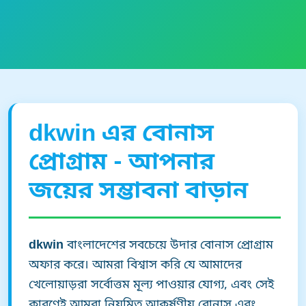
dkwin এর বোনাস
প্রোগ্রাম - আপনার
জয়ের সম্ভাবনা বাড়ান
dkwin
বাংলাদেশের সবচেয়ে উদার বোনাস প্রোগ্রাম
অফার করে। আমরা বিশ্বাস করি যে আমাদের
খেলোয়াড়রা সর্বোত্তম মূল্য পাওয়ার যোগ্য, এবং সেই
কারণেই আমরা নিয়মিত আকর্ষণীয় বোনাস এবং